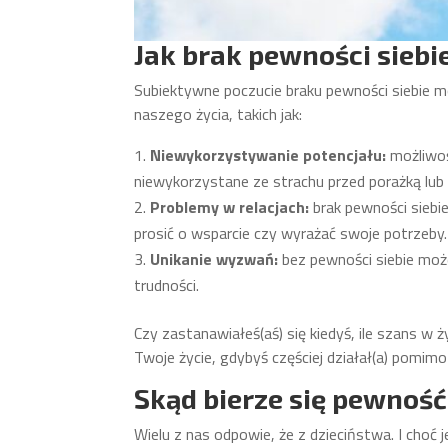
Jak brak pewności siebi
Subiektywne poczucie braku pewności siebie mo
naszego życia, takich jak:
Niewykorzystywanie potencjału:
możliwoś
niewykorzystane ze strachu przed porażką lub
Problemy w relacjach:
brak pewności siebi
prosić o wsparcie czy wyrażać swoje potrzeby.
Unikanie wyzwań:
bez pewności siebie może
trudności.
Czy zastanawiałeś(aś) się kiedyś, ile szans w 
Twoje życie, gdybyś częściej działał(a) pomimo
Skąd bierze się pewność
Wielu z nas odpowie, że z dzieciństwa. I choć 