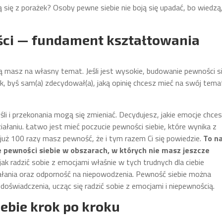
 się z porażek? Osoby pewne siebie nie boją się upadać, bo wiedzą
ści — fundament kształtowania
ą masz na własny temat. Jeśli jest wysokie, budowanie pewności s
ak, byś sam(a) zdecydował(a), jaką opinię chcesz mieć na swój tema
yśli i przekonania mogą się zmieniać. Decydujesz, jakie emocje chce
ziałaniu. Łatwo jest mieć poczucie pewności siebie, które wynika z
ś już 100 razy masz pewność, że i tym razem Ci się powiedzie.
To n
 pewności siebie w obszarach, w których nie masz jeszcze
jak radzić sobie z emocjami właśnie w tych trudnych dla ciebie
ałania oraz odporność na niepowodzenia. Pewność siebie można
oświadczenia, ucząc się radzić sobie z emocjami i niepewnością.
ebie krok po kroku