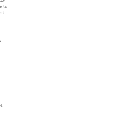
Czy
e to
wet
ź
e,