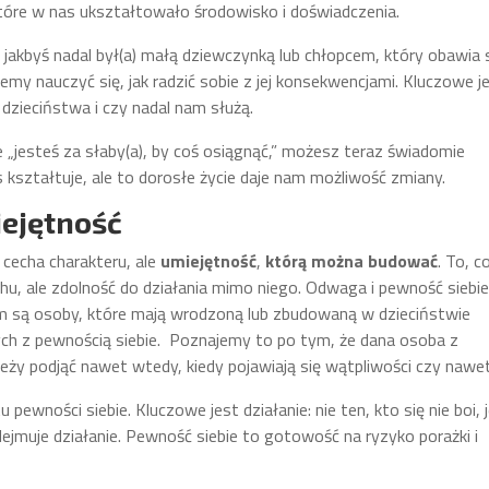
óre w nas ukształtowało środowisko i doświadczenia.
 jakbyś nadal był(a) małą dziewczynką lub chłopcem, który obawia 
my nauczyć się, jak radzić sobie z jej konsekwencjami. Kluczowe j
z dzieciństwa i czy nadal nam służą.
że „jesteś za słaby(a), by coś osiągnąć,” możesz teraz świadomie
kształtuje, ale to dorosłe życie daje nam możliwość zmiany.
iejętność
 cecha charakteru, ale
umiejętność
,
którą
można
budować
. To, c
chu, ale zdolność do działania mimo niego. Odwaga i pewność siebie
m są osoby, które mają wrodzoną lub zbudowaną w dzieciństwie
h z pewnością siebie. Poznajemy to po tym, że dana osoba z
eży podjąć nawet wtedy, kiedy pojawiają się wątpliwości czy nawet
wności siebie. Kluczowe jest działanie: nie ten, kto się nie boi, 
odejmuje działanie. Pewność siebie to gotowość na ryzyko porażki i