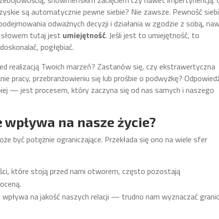
z przebojowością, showmeńskim zacięciem czy nawet impertynencją. 
zyskie są automatycznie pewne siebie? Nie zawsze. Pewność siebi
podejmowania odważnych decyzji i działania w zgodzie z sobą, na
m słowem tutaj jest
umiejętność
. Jeśli jest to umiejętność, to
doskonalać, pogłębiać.
zed realizacją Twoich marzeń? Zastanów się, czy ekstrawertyczna
nie pracy, przebranżowieniu się lub prośbie o podwyżkę? Odpowied
ębiej — jest procesem, który zaczyna się od nas samych i naszego
e wpływa na nasze życie?
że być potężnie ograniczające. Przekłada się ono na wiele sfer
ci, które stoją przed nami otworem, często pozostają
 oceną.
e wpływa na jakość naszych relacji — trudno nam wyznaczać granic