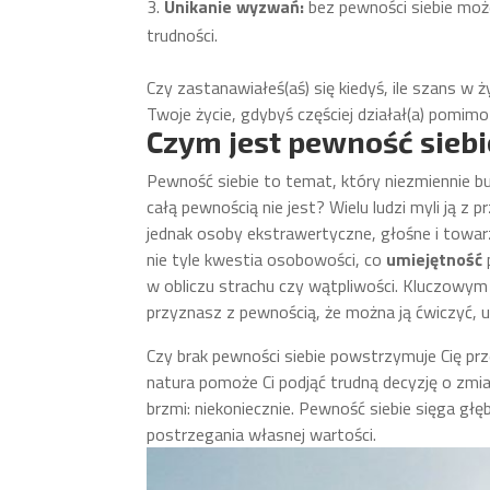
Unikanie wyzwań:
bez pewności siebie może
trudności.
Czy zastanawiałeś(aś) się kiedyś, ile szans w 
Twoje życie, gdybyś częściej działał(a) pomimo
Czym jest pewność siebi
Pewność siebie to temat, który niezmiennie budz
całą pewnością nie jest? Wielu ludzi myli ją 
jednak osoby ekstrawertyczne, głośne i towar
nie tyle kwestia osobowości, co
umiejętność
w obliczu strachu czy wątpliwości. Kluczowy
przyznasz z pewnością, że można ją ćwiczyć, u
Czy brak pewności siebie powstrzymuje Cię pr
natura pomoże Ci podjąć trudną decyzję o zmia
brzmi: niekoniecznie. Pewność siebie sięga gł
postrzegania własnej wartości.