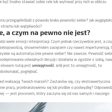
 być trudno stawiać sobie cele lub wytrwać przy nich w obliczu
życiu przegapiłeś(aś) z powodu braku pewności siebie? Jak wyglądał
 strachu lub wątpliwości?
e, a czym na pewno nie jest?
i wiele emocji i interpretacji. Czym jednak rzeczywiście jest, a cz
z przebojowością, showmeńskim zacięciem czy nawet impertynencją. 
zyskie są automatycznie pewne siebie? Nie zawsze. Pewność siebi
podejmowania odważnych decyzji i działania w zgodzie z sobą, na
m słowem tutaj jest
umiejętność
. Jeśli jest to umiejętność, to
doskonalać, pogłębiać.
zed realizacją Twoich marzeń? Zastanów się, czy ekstrawertyczna
nie pracy, przebranżowieniu się lub prośbie o podwyżkę? Odpowied
ębiej — jest procesem, który zaczyna się od nas samych i naszego