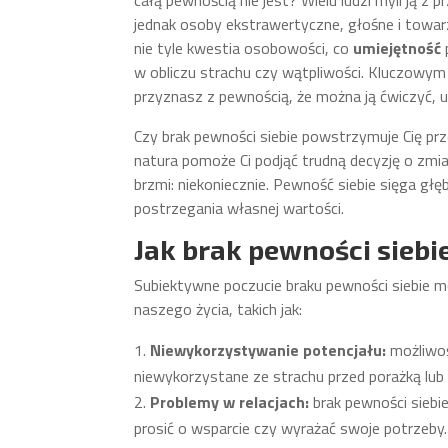
całą pewnością nie jest? Wielu ludzi myli ją 
jednak osoby ekstrawertyczne, głośne i towar
nie tyle kwestia osobowości, co
umiejętność
w obliczu strachu czy wątpliwości. Kluczowy
przyznasz z pewnością, że można ją ćwiczyć, u
Czy brak pewności siebie powstrzymuje Cię pr
natura pomoże Ci podjąć trudną decyzję o zmia
brzmi: niekoniecznie. Pewność siebie sięga gł
postrzegania własnej wartości.
Jak brak pewności siebi
Subiektywne poczucie braku pewności siebie mo
naszego życia, takich jak:
Niewykorzystywanie potencjału:
możliwoś
niewykorzystane ze strachu przed porażką lub
Problemy w relacjach:
brak pewności siebi
prosić o wsparcie czy wyrażać swoje potrzeby.