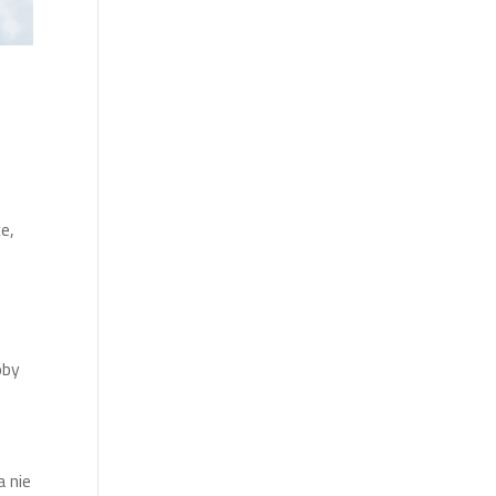
e,
oby
a nie