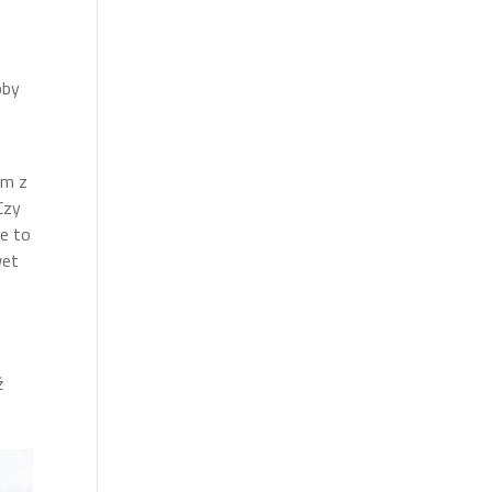
oby
ym z
Czy
e to
wet
ź