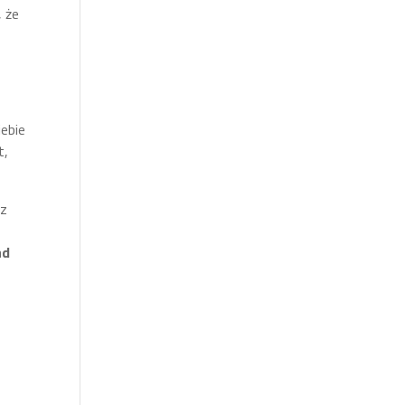
, że
iebie
t,
sz
ad