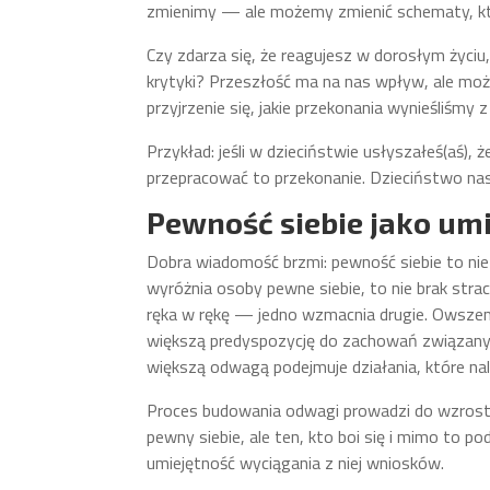
zmienimy — ale możemy zmienić schematy, kt
Czy zdarza się, że reagujesz w dorosłym życiu,
krytyki? Przeszłość ma na nas wpływ, ale może
przyjrzenie się, jakie przekonania wynieśliśmy 
Przykład: jeśli w dzieciństwie usłyszałeś(aś), 
przepracować to przekonanie. Dzieciństwo nas 
Pewność siebie jako um
Dobra wiadomość brzmi: pewność siebie to nie
wyróżnia osoby pewne siebie, to nie brak stra
ręka w rękę — jedno wzmacnia drugie. Owsze
większą predyspozycję do zachowań związanyc
większą odwagą podejmuje działania, które nal
Proces budowania odwagi prowadzi do wzrostu pe
pewny siebie, ale ten, kto boi się i mimo to p
umiejętność wyciągania z niej wniosków.