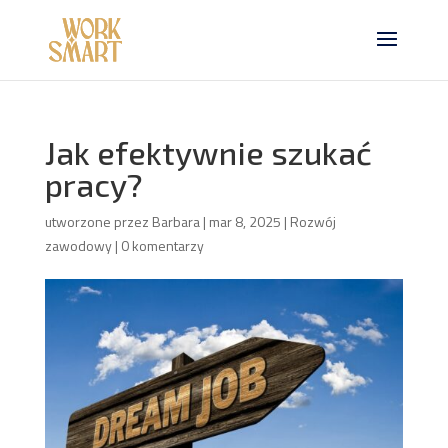
Jak efektywnie szukać
pracy?
utworzone przez
Barbara
|
mar 8, 2025
|
Rozwój
zawodowy
|
0 komentarzy