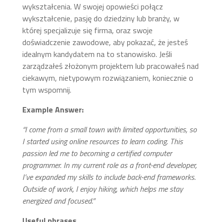
wykształcenia. W swojej opowieści połącz
wykształcenie, pasję do dziedziny lub branży, w
której specjalizuje się firma, oraz swoje
doświadczenie zawodowe, aby pokazać, że jesteś
idealnym kandydatem na to stanowisko. Jeśli
zarządzałeś złożonym projektem lub pracowałeś nad
ciekawym, nietypowym rozwiązaniem, koniecznie o
tym wspomnij.
Example Answer:
“I come from a small town with limited opportunities, so
I started using online resources to learn coding. This
passion led me to becoming a certified computer
programmer. In my current role as a front-end developer,
I’ve expanded my skills to include back-end frameworks.
Outside of work, I enjoy hiking, which helps me stay
energized and focused.”
Useful phrases