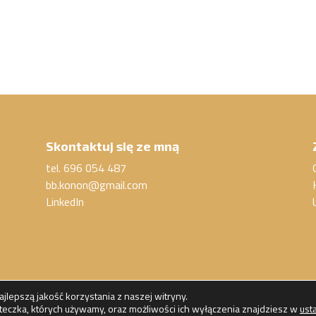
Skontaktuj się ze mną
tel. 696 054 487
bb.konon@gmail.com
LinkedIn
lepszą jakość korzystania z naszej witryny.
asteczka, których używamy, oraz możliwości ich wyłączenia znajdziesz w
ust