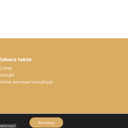
Zobacz także
O mnie
Kontakt
Umów darmowe konsultacje
Akceptuję
awieniach
.