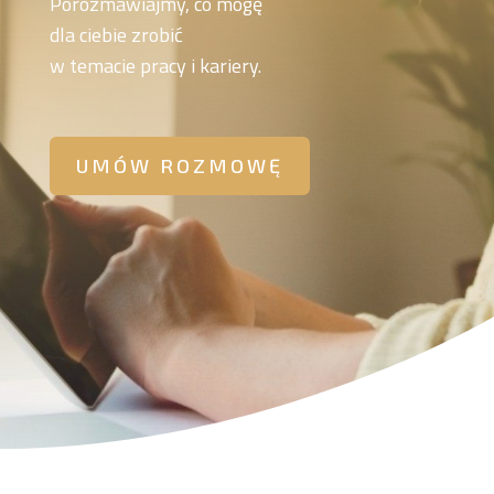
Porozmawiajmy, co mogę
dla ciebie zrobić
w temacie pracy i kariery.
UMÓW ROZMOWĘ