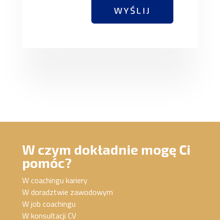
WYŚLIJ
W czym dokładnie mogę Ci
pomóc?
W coachingu kariery
W doradztwie zawodowym
W job coachingu
W konsultacji CV