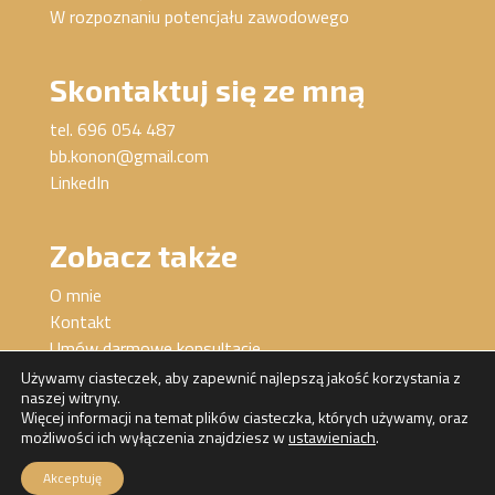
W rozpoznaniu potencjału zawodowego
Skontaktuj się ze mną
tel. 696 054 487
bb.konon@gmail.com
LinkedIn
Zobacz także
O mnie
Kontakt
Umów darmowe konsultacje
Używamy ciasteczek, aby zapewnić najlepszą jakość korzystania z
naszej witryny.
Więcej informacji na temat plików ciasteczka, których używamy, oraz
możliwości ich wyłączenia znajdziesz w
ustawieniach
.
Akceptuję
Barbara Konończuk / Work Smart / 2024