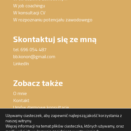
W job coachingu
W konsultacji CV
W rozpoznaniu potencjału zawodowego
Skontaktuj się ze mną
tel. 696 054 487
bb.konon@gmail.com
LinkedIn
Zobacz także
O mnie
Kontakt
Umów darmowe konsultacje
Używamy ciasteczek, aby zapewnić najlepszą jakość korzystania z
naszej witryny.
Więcej informacji na temat plików ciasteczka, których używamy, oraz